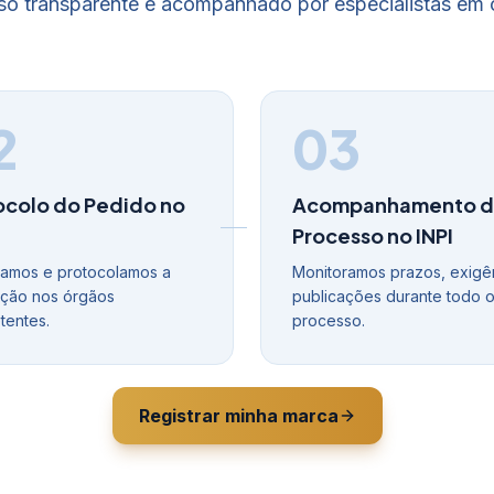
o transparente e acompanhado por especialistas em 
2
03
ocolo do Pedido no
Acompanhamento 
Processo no INPI
amos e protocolamos a
Monitoramos prazos, exigê
tação nos órgãos
publicações durante todo 
entes.
processo.
Registrar minha marca