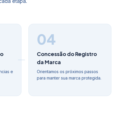
cada etapa.
04
do
Concessão do Registro
da Marca
ncias e
Orientamos os próximos passos
o
para manter sua marca protegida.