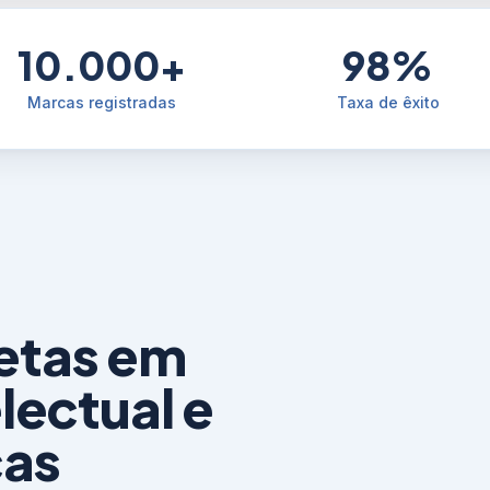
10.000+
98%
Marcas registradas
Taxa de êxito
etas em
lectual e
cas