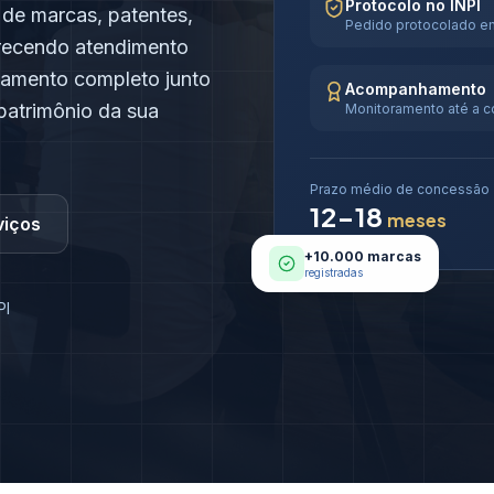
Protocolo no INPI
 de marcas, patentes,
Pedido protocolado em
ferecendo atendimento
hamento completo junto
Acompanhamento
 patrimônio da sua
Monitoramento até a 
Prazo médio de concessão
12-18
meses
viços
+10.000 marcas
registradas
PI