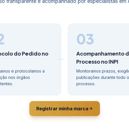
o transparente e acompanhado por especialistas em 
2
03
ocolo do Pedido no
Acompanhamento 
Processo no INPI
amos e protocolamos a
Monitoramos prazos, exigê
tação nos órgãos
publicações durante todo 
entes.
processo.
Registrar minha marca