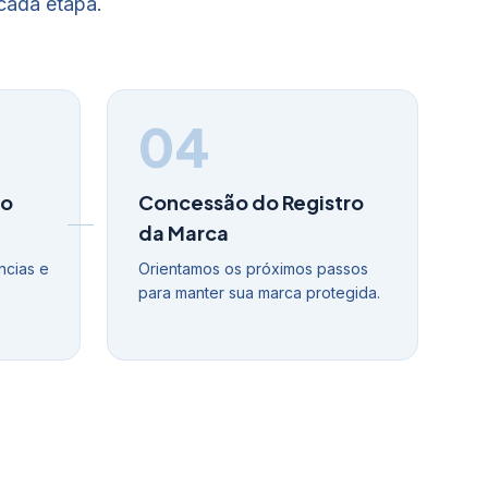
cada etapa.
04
do
Concessão do Registro
da Marca
ncias e
Orientamos os próximos passos
o
para manter sua marca protegida.