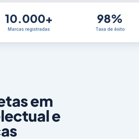
10.000+
98%
Marcas registradas
Taxa de êxito
etas em
lectual e
cas